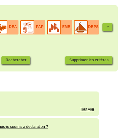
DEA
PAP
EMB
DBPS
>
DEEE
Tout voir
uis-je soumis à déclaration ?