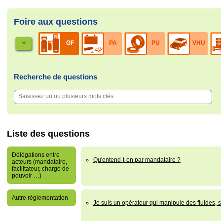
Foire aux questions
DEEE
<
GF
PA
PU
VHU
Recherche de questions
Liste des questions
Délégations entre
Qu'entend-t-on par mandataire ?
acteurs (mandataire,
facilitateur, chargé de
pouvoir …)
Autre réglementation
Je suis un opérateur qui manipule des fluides, s