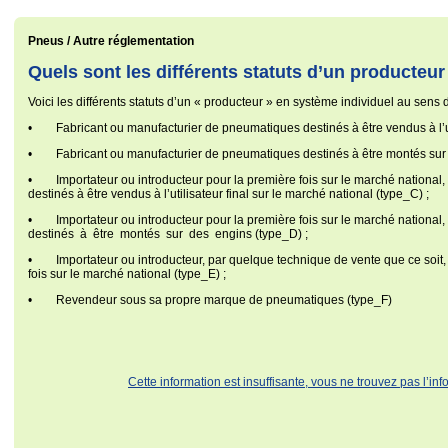
Pneus / Autre réglementation
Quels sont les différents statuts d’un producteur
Voici les différents statuts d’un « producteur » en système individuel au sens 
• Fabricant ou manufacturier de pneumatiques destinés à être vendus à l’util
• Fabricant ou manufacturier de pneumatiques destinés à être montés sur 
• Importateur ou introducteur pour la première fois sur le marché national
destinés à être vendus à l’utilisateur final sur le marché national (type_C) ;
• Importateur ou introducteur pour la première fois sur le marché nationa
destinés à être montés sur des engins (type_D) ;
• Importateur ou introducteur, par quelque technique de vente que ce soit
fois sur le marché national (type_E) ;
• Revendeur sous sa propre marque de pneumatiques (type_F)
Cette information est insuffisante, vous ne trouvez pas l’in