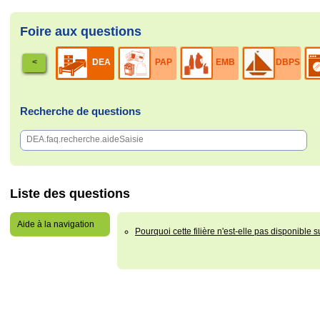
Foire aux questions
VHU
<
DEA
PAP
EMB
DBPS
Recherche de questions
Liste des questions
Aide à la navigation
Pourquoi cette filière n'est-elle pas disponibl